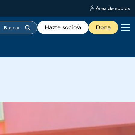
Área de socios
M
d
c
Menú
Hazte socio/a
Dona
d
de
us
destacados
cabecera