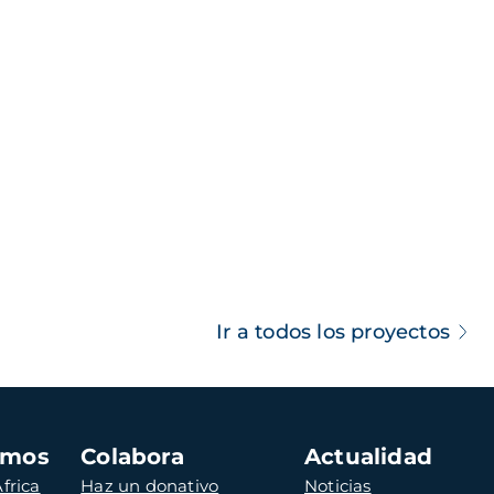
Ir a todos los proyectos
amos
Colabora
Actualidad
frica
Haz un donativo
Noticias