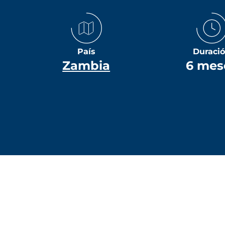
País
Duraci
Zambia
6 mes