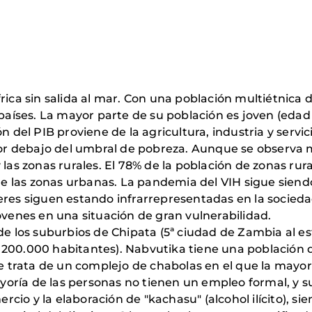
rica sin salida al mar. Con una población multiétnica d
 países. La mayor parte de su población es joven (edad
n del PIB proviene de la agricultura, industria y servi
 por debajo del umbral de pobreza. Aunque se observa m
 las zonas rurales. El 78% de la población de zonas ru
 las zonas urbanas. La pandemia del VIH sigue siendo
jeres siguen estando infrarrepresentadas en la socied
jóvenes en una situación de gran vulnerabilidad.
de los suburbios de Chipata (5ª ciudad de Zambia al est
 200.000 habitantes). Nabvutika tiene una población 
trata de un complejo de chabolas en el que la mayor 
oría de las personas no tienen un empleo formal, y su
io y la elaboración de "kachasu" (alcohol ilícito), si