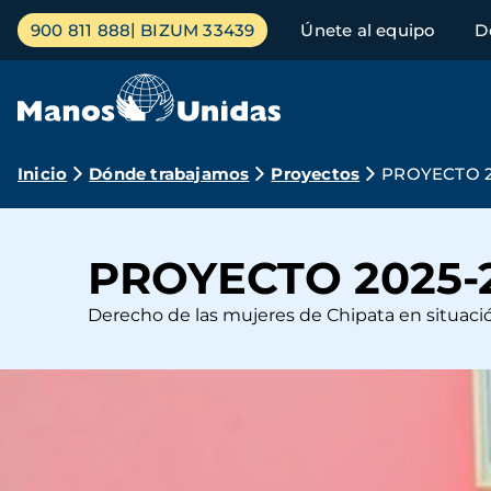
Pasar
Menú
900 811 888
BIZUM 33439
Únete al equipo
D
al
principal
contenido
principal
Ruta
Inicio
Dónde trabajamos
Proyectos
PROYECTO 2
de
navegación
PROYECTO 2025-
Derecho de las mujeres de Chipata en situació