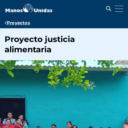
Pasar
al
contenido
principal
Ruta
Proyectos
de
Proyecto justicia
navegación
alimentaria