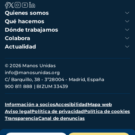
Navegación
Quienes somos
principal
Qué hacemos
Dónde trabajamos
Colabora
Actualidad
Información
© 2026 Manos Unidas
de
info@manosunidas.org
contacto
C/ Barquillo, 38 - 3º28004 - Madrid, España
900 811 888
BIZUM 33439
Menú
Información a socios
Accesibilidad
Mapa web
secundario
Aviso legal
Política de privacidad
Política de cookies
Transparencia
Canal de denuncias