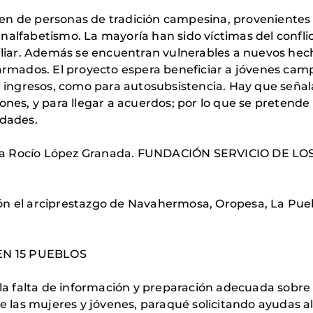
 de personas de tradición campesina, provenientes d
e analfabetismo. La mayoría han sido víctimas del conf
liar. Además se encuentran vulnerables a nuevos hecho
armados. El proyecto espera beneficiar a jóvenes cam
 ingresos, como para autosubsistencia. Hay que señalar
es, y para llegar a acuerdos; por lo que se pretende 
idades.
élica Rocío López Granada. FUNDACIÓN SERVICIO DE 
ión el arciprestazgo de Navahermosa, Oropesa, La Pue
N 15 PUEBLOS
 la falta de información y preparación adecuada sobre
de las mujeres y jóvenes, paraqué solicitando ayudas 