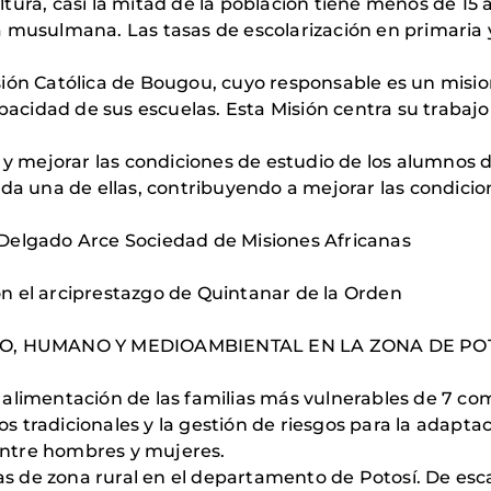
ltura, casi la mitad de la población tiene menos de 15 a
musulmana. Las tasas de escolarización en primaria y
Misión Católica de Bougou, cuyo responsable es un misi
acidad de sus escuelas. Esta Misión centra su trabajo 
y mejorar las condiciones de estudio de los alumnos 
da una de ellas, contribuyendo a mejorar las condicio
s Delgado Arce Sociedad de Misiones Africanas
ón el arciprestazgo de Quintanar de la Orden
, HUMANO Y MEDIOAMBIENTAL EN LA ZONA DE POT
a alimentación de las familias más vulnerables de 7 co
os tradicionales y la gestión de riesgos para la adapt
 entre hombres y mujeres.
as de zona rural en el departamento de Potosí. De es