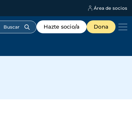
Área de socios
M
d
c
Menú
Hazte socio/a
Dona
d
de
us
destacados
cabecera