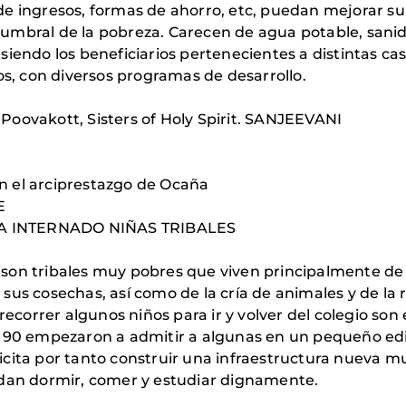
 ingresos, formas de ahorro, etc, puedan mejorar su 
l umbral de la pobreza. Carecen de agua potable, sanid
ndo los beneficiarios pertenecientes a distintas cast
s, con diversos programas de desarrollo.
 Poovakott, Sisters of Holy Spirit. SANJEEVANI
n el arciprestazgo de Ocaña
E
A INTERNADO NIÑAS TRIBALES
 son tribales muy pobres que viven principalmente de l
s cosechas, así como de la cría de animales y de la 
recorrer algunos niños para ir y volver del colegio s
os 90 empezaron a admitir a algunas en un pequeño edif
licita por tanto construir una infraestructura nueva m
dan dormir, comer y estudiar dignamente.