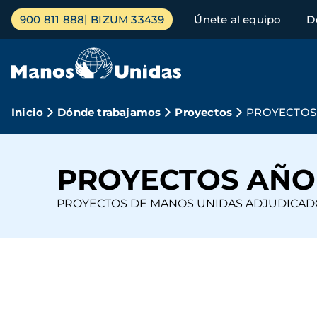
Pasar
Menú
900 811 888
BIZUM 33439
Únete al equipo
D
al
principal
contenido
principal
Ruta
Inicio
Dónde trabajamos
Proyectos
PROYECTOS 
de
navegación
PROYECTOS AÑO 
PROYECTOS DE MANOS UNIDAS ADJUDICADOS