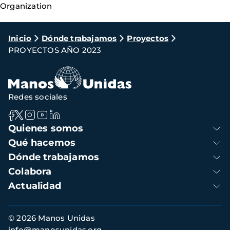
Organization
Ruta
Inicio
Dónde trabajamos
Proyectos
PROYECTOS AÑO 2023
de
navegación
Redes sociales
Navegación
Quienes somos
principal
Qué hacemos
Dónde trabajamos
Colabora
Actualidad
Información
© 2026 Manos Unidas
de
info@manosunidas.org