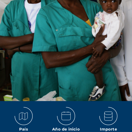
País
Año de inicio
Importe