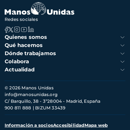
Redes sociales
Navegación
Quienes somos
principal
Qué hacemos
Dónde trabajamos
Colabora
Actualidad
Información
© 2026 Manos Unidas
de
info@manosunidas.org
contacto
C/ Barquillo, 38 - 3º28004 - Madrid, España
900 811 888
BIZUM 33439
Menú
Información a socios
Accesibilidad
Mapa web