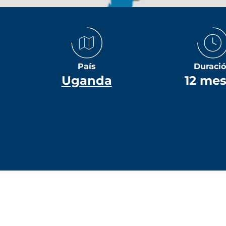
País
Duraci
Uganda
12 me