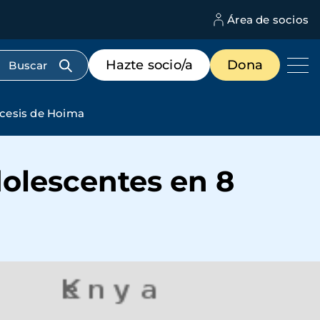
Área de socios
M
d
c
Menú
Hazte socio/a
Dona
d
de
us
destacados
cabecera
ócesis de Hoima
dolescentes en 8