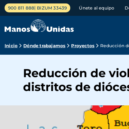
Pasar
Menú
900 811 888
BIZUM 33439
Únete al equipo
D
al
principal
contenido
principal
Ruta
Inicio
Dónde trabajamos
Proyectos
Reducción de
de
navegación
Reducción de viol
distritos de dióc