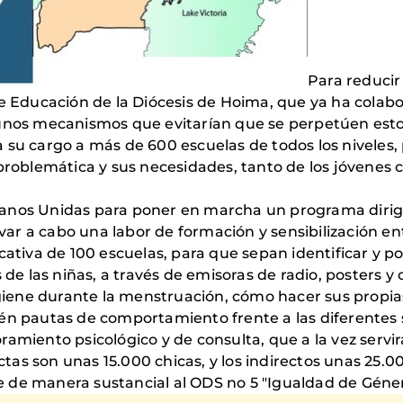
Para reducir
e Educación de la Diócesis de Hoima, que ya ha colab
nos mecanismos que evitarían que se perpetúen estos
 a su cargo a más de 600 escuelas de todos los niveles,
roblemática y sus necesidades, tanto de los jóvenes c
 Manos Unidas para poner en marcha un programa dirigi
ar a cabo una labor de formación y sensibilización entre
tiva de 100 escuelas, para que sepan identificar y pon
de las niñas, a través de emisoras de radio, posters y 
giene durante la menstruación, cómo hacer sus propia
n pautas de comportamiento frente a las diferentes s
oramiento psicológico y de consulta, que a la vez servi
tas son unas 15.000 chicas, y los indirectos unas 25.00
ye de manera sustancial al ODS no 5 "Igualdad de Géner