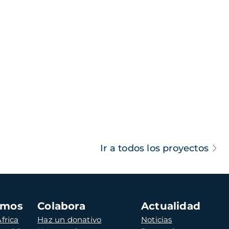
Ir a todos los proyectos
amos
Colabora
Actualidad
frica
Haz un donativo
Noticias