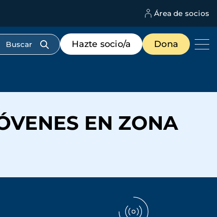
Área de socios
M
d
c
Menú
Hazte socio/a
Dona
d
de
us
destacados
cabecera
JÓVENES EN ZONA