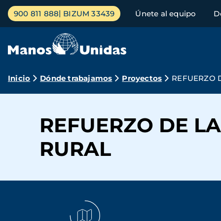
Pasar
Menú
900 811 888
BIZUM 33439
Únete al equipo
D
al
principal
contenido
principal
Ruta
Inicio
Dónde trabajamos
Proyectos
REFUERZO D
de
navegación
REFUERZO DE LA
RURAL