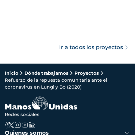
Ir a todos los proyectos
Ruta
Inicio
Dónde trabajamos
Proyectos
Refuerzo de la repuesta comunitaria ante el
de
coronavirus en Lungi y Bo (2020)
navegación
Redes sociales
Navegación
Quienes somos