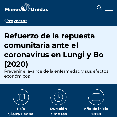
Pasar
al
contenido
principal
Ruta
Proyectos
de
Refuerzo de la repuesta
navegación
comunitaria ante el
coronavirus en Lungi y Bo
(2020)
Prevenir el avance de la enfermedad y sus efectos
económicos
País
Duración
Año de inicio
Sierra Leona
3 meses
2020