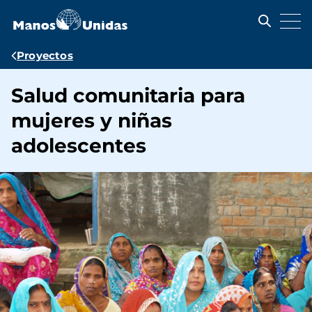
Pasar
al
contenido
principal
Ruta
Proyectos
de
Salud comunitaria para
navegación
mujeres y niñas
adolescentes