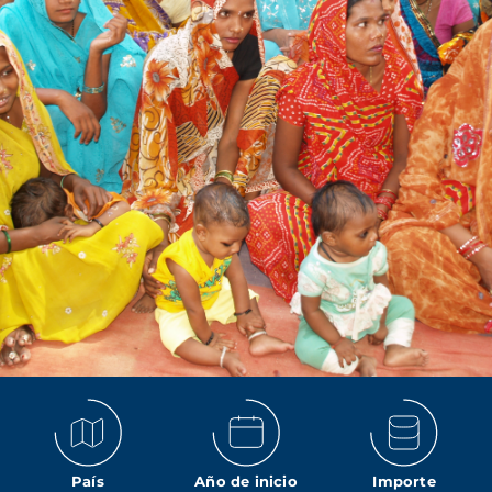
País
Año de inicio
Importe