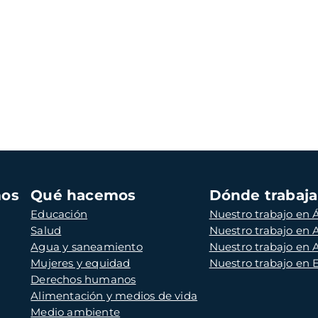
mos
Qué hacemos
Dónde trabaj
Educación
Nuestro trabajo en Á
Salud
Nuestro trabajo en
Agua y saneamiento
Nuestro trabajo en 
Mujeres y equidad
Nuestro trabajo en
Derechos humanos
Alimentación y medios de vida
Medio ambiente