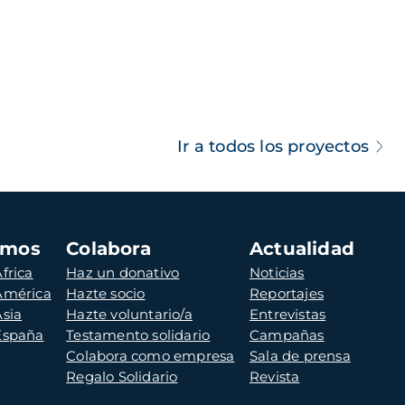
Ir a todos los proyectos
amos
Colabora
Actualidad
frica
Haz un donativo
Noticias
 América
Hazte socio
Reportajes
Asia
Hazte voluntario/a
Entrevistas
 España
Testamento solidario
Campañas
Colabora como empresa
Sala de prensa
Regalo Solidario
Revista