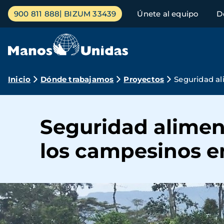
Pasar
Menú
900 811 888
BIZUM 33439
Únete al equipo
D
al
principal
contenido
principal
Ruta
Inicio
Dónde trabajamos
Proyectos
Seguridad al
de
navegación
Seguridad alimen
los campesinos en 