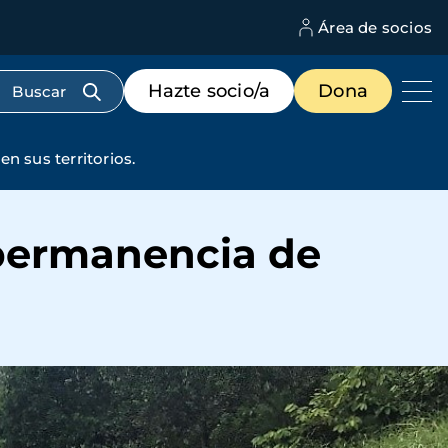
Área de socios
M
d
c
Menú
Hazte socio/a
Dona
d
de
us
destacados
cabecera
n sus territorios.
 permanencia de