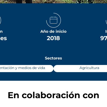
ón
Año de inicio
ses
2018
97
Sectores
ntación y medios de vida
Agricultura
En colaboración con