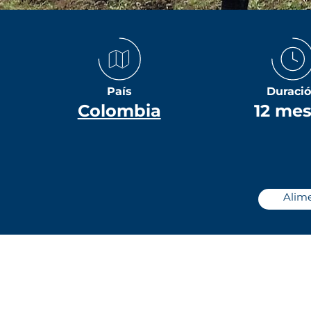
País
Duraci
Colombia
12 me
Alime