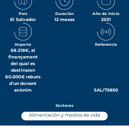
País
Duración
Año de inicio
El Salvador
12 meses
2021
Importe
Referencia
68.218€, al
finançament
del qual es
destinaran
60.000€ rebuts
d'un donant
anònim
SAL/75850
Sectores
Alimentación y medios de vida