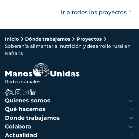
Ir a todos los proyectos
Ruta
Inicio
Dónde trabajamos
Proyectos
Soberanía alimentaria, nutrición y desarrollo rural en
de
Kañaris
navegación
Redes sociales
Navegación
Quienes somos
principal
Qué hacemos
Dónde trabajamos
Colabora
Actualidad