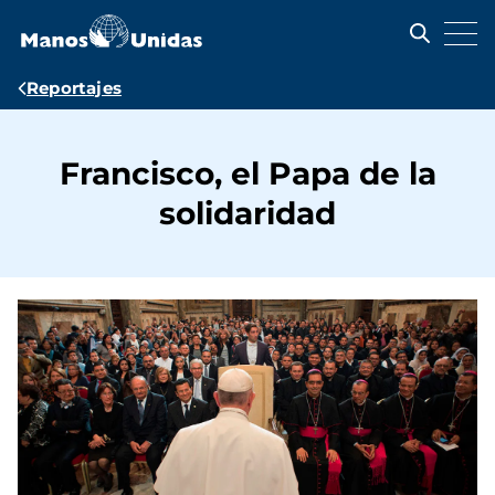
Pasar
al
contenido
principal
Ruta
Reportajes
de
navegación
Francisco, el Papa de la
solidaridad