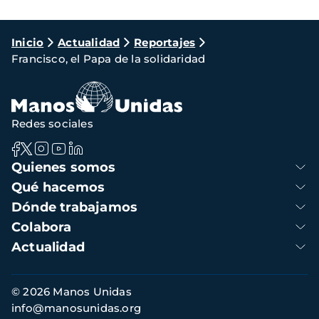
Ruta
Inicio
Actualidad
Reportajes
Francisco, el Papa de la solidaridad
de
navegación
Redes sociales
Navegación
Quienes somos
principal
Qué hacemos
Dónde trabajamos
Colabora
Actualidad
Información
© 2026 Manos Unidas
de
info@manosunidas.org
contacto