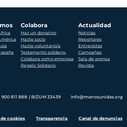
amos
Colabora
Actualidad
frica
Haz un donativo
Noticias
 América
Hazte socio
Reportajes
Asia
Hazte voluntario/a
Entrevistas
 España
Testamento solidario
Campañas
Colabora como empresa
Sala de prensa
Regalo Solidario
Revista
900 811 888
BIZUM 33439
info@manosunidas.org
 de cookies
Transparencia
Canal de denuncias