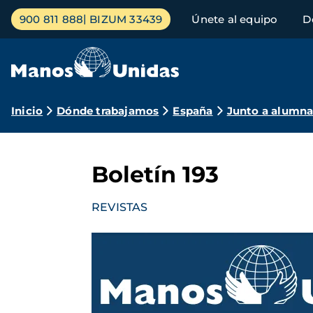
Pasar
Menú
900 811 888
BIZUM 33439
Únete al equipo
D
al
principal
contenido
principal
Ruta
Inicio
Dónde trabajamos
España
Junto a alumna
de
navegación
Boletín 193
REVISTAS