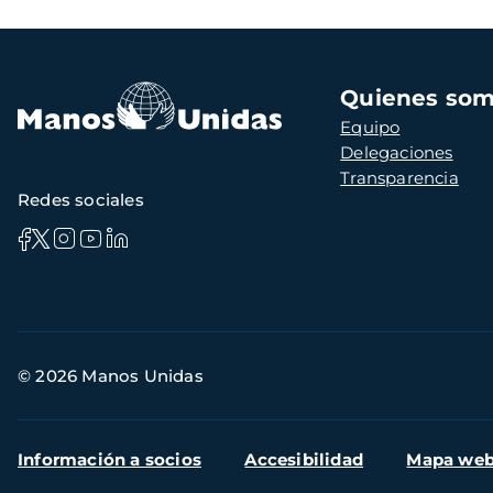
Navegación
Quienes so
principal
Equipo
Delegaciones
Transparencia
Redes sociales
Información
© 2026 Manos Unidas
de
contacto
Menú
Información a socios
Accesibilidad
Mapa we
secundario