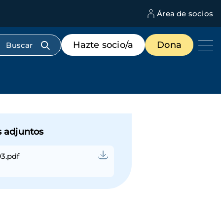
Área de socios
M
d
c
Menú
Hazte socio/a
Dona
d
de
us
destacados
cabecera
s adjuntos
93.pdf