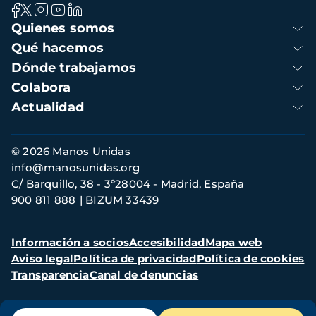
Navegación
Quienes somos
principal
Qué hacemos
Dónde trabajamos
Colabora
Actualidad
Información
© 2026 Manos Unidas
de
info@manosunidas.org
contacto
C/ Barquillo, 38 - 3º28004 - Madrid, España
900 811 888
BIZUM 33439
Menú
Información a socios
Accesibilidad
Mapa web
secundario
Aviso legal
Política de privacidad
Política de cookies
Transparencia
Canal de denuncias
Menú