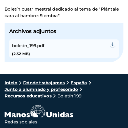
Boletín cuatrimestral dedicado al tema de "Plántale
cara al hambre: Siembra".
Archivos adjuntos
boletin_199.pdf
(2.32 MB)
Ruta
Inicio
Dónde trabajamos
España
Junto a alumnado y profesorado
de
Recursos educativos
Boletín 199
navegación
Redes sociales