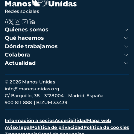
Redes sociales
Navegación
Quienes somos
principal
Qué hacemos
Dónde trabajamos
Colabora
Actualidad
Información
© 2026 Manos Unidas
de
info@manosunidas.org
contacto
C/ Barquillo, 38 - 3º28004 - Madrid, España
900 811 888
BIZUM 33439
Menú
Información a socios
Accesibilidad
Mapa web
secundario
Aviso legal
Política de privacidad
Política de cookies