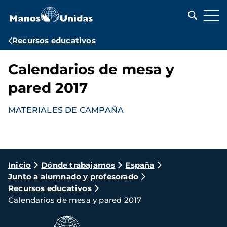
Pasar
al
contenido
principal
Ruta
Recursos educativos
de
Calendarios de mesa y
navegación
pared 2017
MATERIALES DE CAMPAÑA
Ruta
Inicio
Dónde trabajamos
España
Junto a alumnado y profesorado
de
Recursos educativos
navegación
Calendarios de mesa y pared 2017