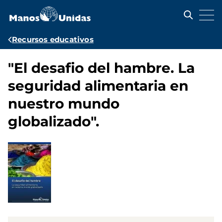
Pasar
al
contenido
principal
Ruta
Recursos educativos
de
"El desafio del hambre. La
navegación
seguridad alimentaria en
nuestro mundo
globalizado".