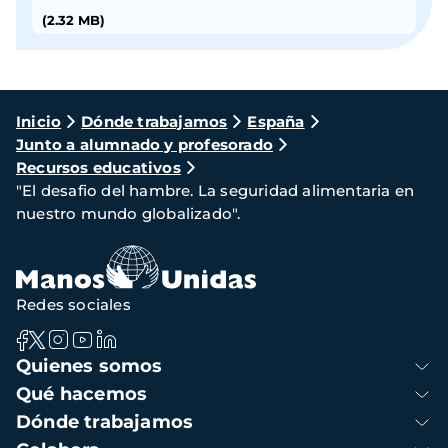
(2.32 MB)
Ruta
Inicio
Dónde trabajamos
España
Junto a alumnado y profesorado
de
Recursos educativos
navegación
"El desafio del hambre. La seguridad alimentaria en
nuestro mundo globalizado".
Redes sociales
Navegación
Quienes somos
principal
Qué hacemos
Dónde trabajamos