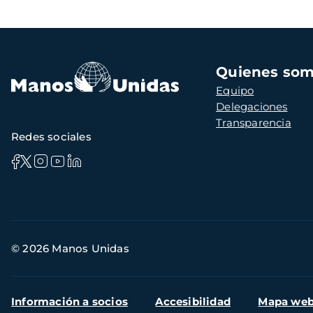
Navegación
Quienes so
principal
Equipo
Delegaciones
Transparencia
Redes sociales
Información
© 2026 Manos Unidas
de
contacto
Menú
Información a socios
Accesibilidad
Mapa we