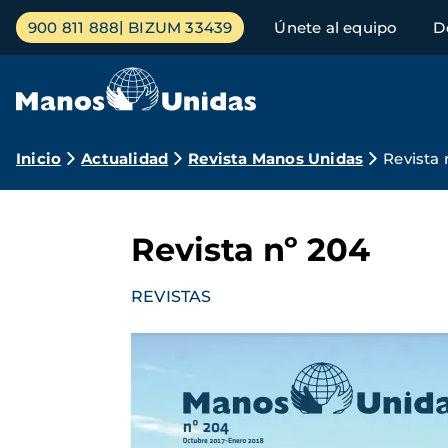
Pasar
Menú
900 811 888
BIZUM 33439
Únete al equipo
D
al
principal
contenido
principal
Ruta
Inicio
Actualidad
Revista Manos Unidas
Revista 
de
navegación
Revista nº 204
REVISTAS