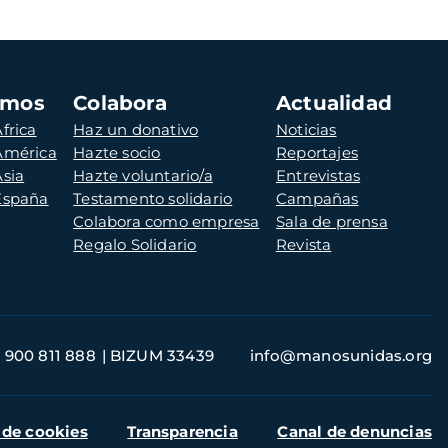
amos
Colabora
Actualidad
frica
Haz un donativo
Noticias
 América
Hazte socio
Reportajes
Asia
Hazte voluntario/a
Entrevistas
 España
Testamento solidario
Campañas
Colabora como empresa
Sala de prensa
Regalo Solidario
Revista
900 811 888
BIZUM 33439
info@manosunidas.org
 de cookies
Transparencia
Canal de denuncias