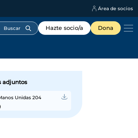
Área de socios
M
d
c
Menú
Hazte socio/a
Dona
d
de
us
destacados
cabecera
s adjuntos
 Manos Unidas 204
)