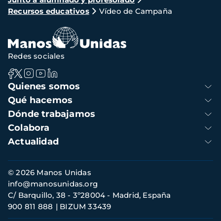
de
Recursos educativos
Vídeo de Campaña
navegación
Redes sociales
Navegación
Quienes somos
principal
Qué hacemos
Dónde trabajamos
Colabora
Actualidad
Información
© 2026 Manos Unidas
de
info@manosunidas.org
contacto
C/ Barquillo, 38 - 3º28004 - Madrid, España
900 811 888
BIZUM 33439