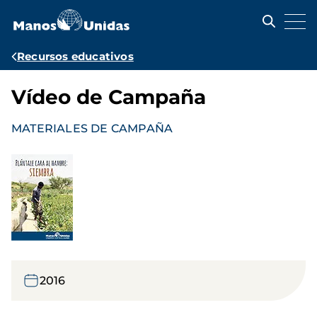
Pasar
al
contenido
principal
Ruta
Recursos educativos
de
Vídeo de Campaña
navegación
MATERIALES DE CAMPAÑA
2016