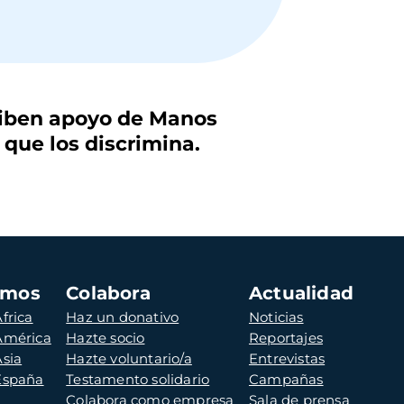
eciben apoyo de Manos
 que los discrimina.
amos
Colabora
Actualidad
frica
Haz un donativo
Noticias
 América
Hazte socio
Reportajes
Asia
Hazte voluntario/a
Entrevistas
 España
Testamento solidario
Campañas
Colabora como empresa
Sala de prensa