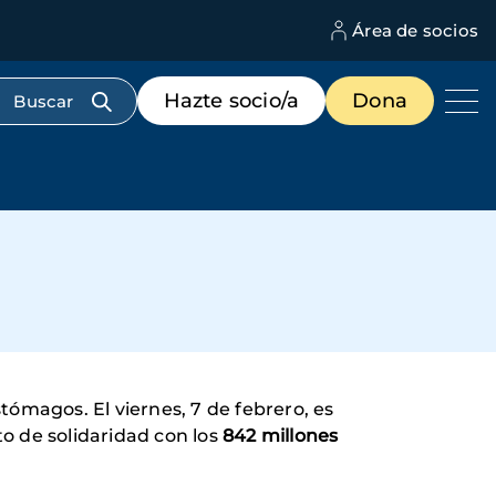
Área de socios
M
d
c
Menú
Hazte socio/a
Dona
d
de
us
destacados
cabecera
tómagos. El viernes, 7 de febrero, es
o de solidaridad con los
842 millones