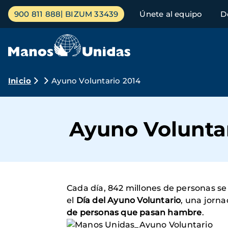
Pasar
Menú
900 811 888
BIZUM 33439
Únete al equipo
D
al
principal
contenido
principal
Ruta
Inicio
Ayuno Voluntario 2014
de
navegación
Ayuno Volunta
Cada día, 842 millones de personas se 
el
Día del Ayuno Voluntario
, una jorn
de personas que pasan hambre
.