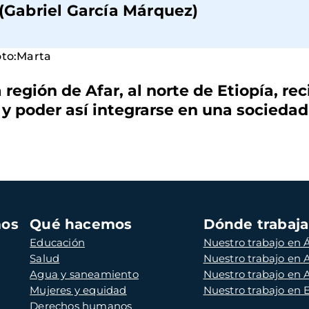
 (Gabriel García Márquez)
región de Afar, al norte de Etiopía, r
y poder así integrarse en una sociedad
mos
Qué hacemos
Dónde trabaj
Educación
Nuestro trabajo en Á
Salud
Nuestro trabajo en
Agua y saneamiento
Nuestro trabajo en 
Mujeres y equidad
Nuestro trabajo en
Derechos humanos