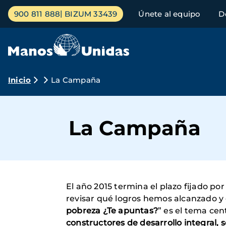
Pasar
Menú
900 811 888
BIZUM 33439
Únete al equipo
D
al
principal
contenido
principal
Ruta
Inicio
La Campaña
de
navegación
La Campaña
El año 2015 termina el plazo fijado po
revisar qué logros hemos alcanzado y
pobreza ¿Te apuntas?
” es el tema ce
constructores de desarrollo integral, 