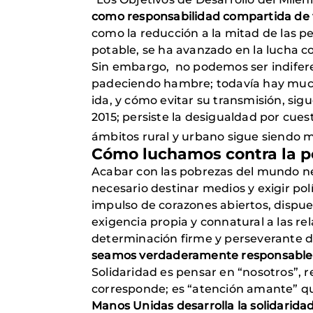
como responsabilidad compartida de 
como la reducción a la mitad de las p
potable, se ha avanzado en la lucha co
Sin embargo, no podemos ser indifere
padeciendo hambre; todavía hay mucho
ida, y cómo evitar su transmisión, sig
2015; persiste la desigualdad por cues
ámbitos rural y urbano sigue siendo m
Cómo luchamos contra la p
Acabar con las pobrezas del mundo ne
necesario destinar medios y exigir pol
impulso de corazones abiertos, dispue
exigencia propia y connatural a las re
determinación firme y perseverante de
seamos verdaderamente responsables
Solidaridad es pensar en “nosotros”, r
corresponde; es “atención amante” qu
Manos Unidas desarrolla la solidarida