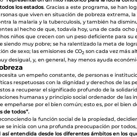
todos los estados
. Gracias a este programa, se han lo
ersonas que viven en situación de pobreza extrema, la
ntra la malaria y la tuberculosis, y también ha dismi
ntes al hecho de que, todavía hoy, una de cada ocho
s niños que crecen con un peso deficiente para su ed
ue siendo muy pobre; se ha ralentizado la meta de log
tión de sexo; las emisiones de CO
son cada vez más alta
2
uy desigual, y, en general, hay menos ayuda económica
obreza
cesita un empeño constante, de personas e institucio
íticas respetuosas con la dignidad y derechos de las p
stos a recuperar el significado profundo de la solida
laciones humanas y principio social ordenador de las 
 empeñarse por el bien común; esto es, por el bien d
 de todos”.
econociendo la función social de la propiedad, decidie
e se inicia con una profunda preocupación por todos,
d así entendida desde los diferentes ámbitos en los q