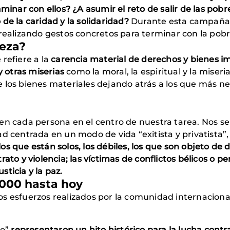
aminar con ellos? ¿A asumir el reto de salir de las po
de la caridad y la solidaridad?
Durante esta campaña i
 realizando gestos concretos para terminar con la pobr
eza?
refiere a la
carencia material de derechos y bienes im
 otras miserias
como la moral, la espiritual y la miser
e los bienes materiales dejando atrás a los que más n
en cada persona en el centro de nuestra tarea. Nos se
d centrada en un modo de vida “exitista y privatista”,
los que están solos, los débiles, los que son objeto de
rato y violencia; las víctimas de conflictos bélicos o 
usticia y la paz.
2000 hasta hoy
s esfuerzos realizados por la comunidad internacional
io”
representaron un hito histórico para la lucha contr