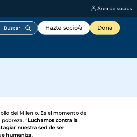
Área de socios
M
d
c
Menú
Hazte socio/a
Dona
d
de
us
destacados
cabecera
rollo del Milenio. Es el momento de
 pobreza. “
Luchamos contra la
tagiar nuestra sed de ser
 que humaniza.