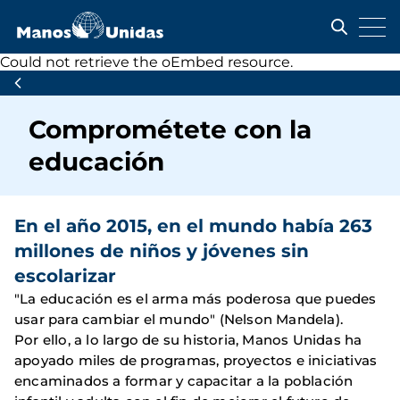
Pasar
al
contenido
principal
Mensaje
Could not retrieve the oEmbed resource.
Ruta
de
de
error
Comprométete con la
navegación
educación
En el año 2015, en el mundo había 263
millones de niños y jóvenes sin
escolarizar
"La educación es el arma más poderosa que puedes
usar para cambiar el mundo" (Nelson Mandela).
Por ello, a lo largo de su historia, Manos Unidas ha
apoyado miles de programas, proyectos e iniciativas
encaminados a formar y capacitar a la población