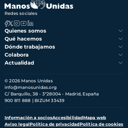
navegación
Redes sociales
Navegación
Quienes somos
principal
Qué hacemos
Dónde trabajamos
Colabora
Actualidad
Información
© 2026 Manos Unidas
de
info@manosunidas.org
contacto
C/ Barquillo, 38 - 3º28004 - Madrid, España
900 811 888
BIZUM 33439
Menú
Información a socios
Accesibilidad
Mapa web
secundario
Aviso legal
Política de privacidad
Política de cookies