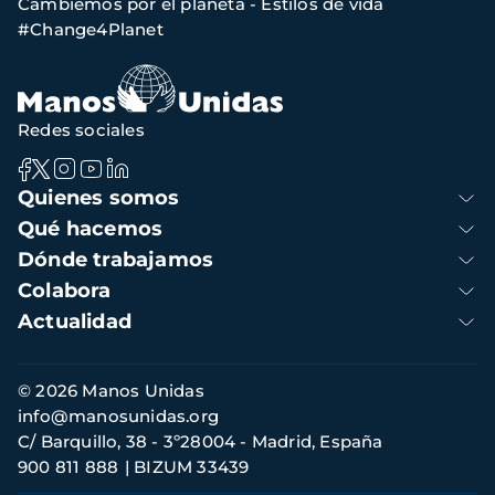
Cambiemos por el planeta - Estilos de vida
de
#Change4Planet
navegación
Redes sociales
Navegación
Quienes somos
principal
Qué hacemos
Dónde trabajamos
Colabora
Actualidad
Información
© 2026 Manos Unidas
de
info@manosunidas.org
contacto
C/ Barquillo, 38 - 3º28004 - Madrid, España
900 811 888
BIZUM 33439