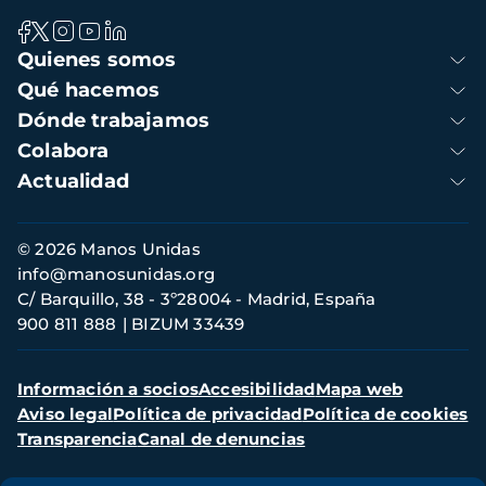
Navegación
Quienes somos
principal
Qué hacemos
Dónde trabajamos
Colabora
Actualidad
Información
© 2026 Manos Unidas
de
info@manosunidas.org
contacto
C/ Barquillo, 38 - 3º28004 - Madrid, España
900 811 888
BIZUM 33439
Menú
Información a socios
Accesibilidad
Mapa web
secundario
Aviso legal
Política de privacidad
Política de cookies
Transparencia
Canal de denuncias