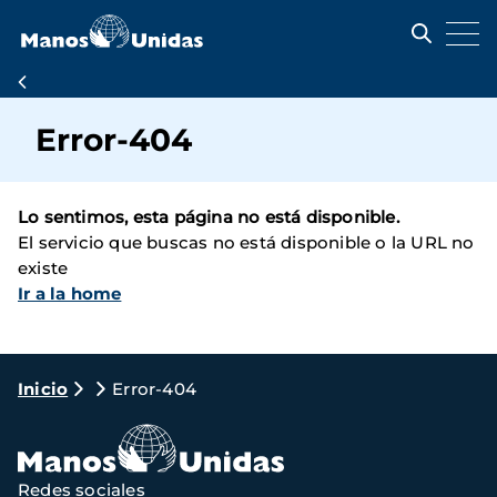
Pasar
al
contenido
principal
Ruta
de
Error-404
navegación
Lo sentimos, esta página no está disponible.
El servicio que buscas no está disponible o la URL no
existe
Ir a la home
Ruta
Inicio
Error-404
de
navegación
Redes sociales