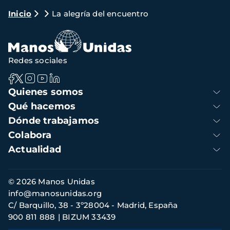
Ruta
Inicio
La alegría del encuentro
de
navegación
Redes sociales
Navegación
Quienes somos
principal
Qué hacemos
Dónde trabajamos
Colabora
Actualidad
Información
© 2026 Manos Unidas
de
info@manosunidas.org
contacto
C/ Barquillo, 38 - 3º28004 - Madrid, España
900 811 888
BIZUM 33439