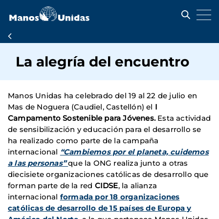
Pasar
al
contenido
principal
Ruta
de
La alegría del encuentro
navegación
Manos Unidas ha celebrado del 19 al 22 de julio en
Mas de Noguera (Caudiel, Castellón) el
I
Campamento Sostenible para Jóvenes.
Esta actividad
de sensibilización y educación para el desarrollo se
ha realizado como parte de la campaña
internacional
“Cambiemos por el planeta, cuidemos
a las personas”
que la ONG realiza junto a otras
diecisiete organizaciones católicas de desarrollo que
forman parte de la red
CIDSE
, la alianza
internacional
formada por 18 organizaciones
católicas de desarrollo de 15 países de Europa y