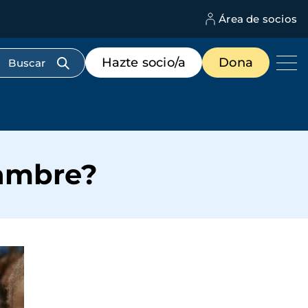
Área de socios
M
d
c
Menú
Hazte socio/a
Dona
d
de
us
destacados
cabecera
hambre?