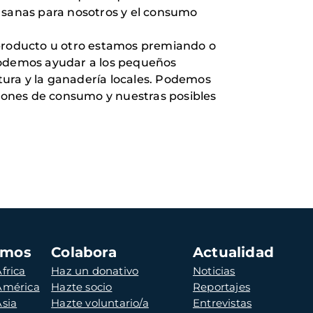
s sanas para nosotros y el consumo
 producto u otro estamos premiando o
 podemos ayudar a los pequeños
tura y la ganadería locales. Podemos
siones de consumo y nuestras posibles
amos
Colabora
Actualidad
frica
Haz un donativo
Noticias
 América
Hazte socio
Reportajes
Asia
Hazte voluntario/a
Entrevistas