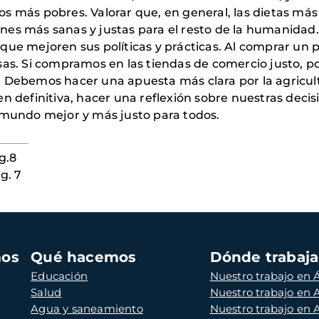
s más pobres. Valorar que, en general, las dietas má
nes más sanas y justas para el resto de la humanidad.
 que mejoren sus políticas y prácticas. Al comprar un
esas. Si compramos en las tiendas de comercio justo,
. Debemos hacer una apuesta más clara por la agricul
en definitiva, hacer una reflexión sobre nuestras deci
n mundo mejor y más justo para todos.
g.8
g. 7
mos
Qué hacemos
Dónde trabaj
Educación
Nuestro trabajo en Á
Salud
Nuestro trabajo en
Agua y saneamiento
Nuestro trabajo en 