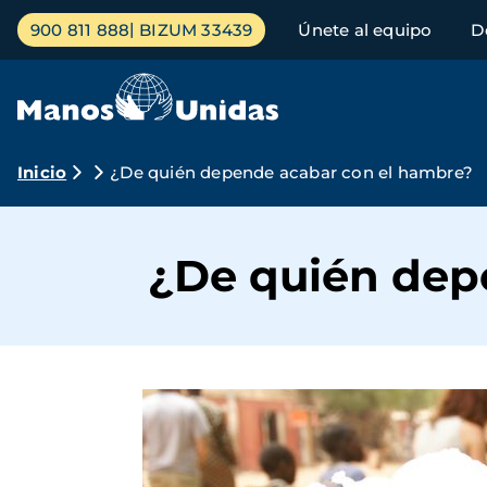
Pasar
Menú
900 811 888
BIZUM 33439
Únete al equipo
D
al
principal
contenido
principal
Ruta
Inicio
¿De quién depende acabar con el hambre?
de
navegación
¿De quién dep