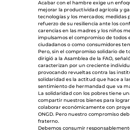
Acabar con el hambre exige un enfoque
mejorar la productividad agrícola y gan
tecnologías y los mercados; medidas pa
refuerzo de su resiliencia ante los con
carencias en las madres y los niños me
impulsamos el compromiso de todos e
ciudadanos o como consumidores tene
Pero, sin el compromiso solidario de 
dirigió a la Asamblea de la FAO, señal
caracterizan por un creciente individu
provocando revueltas contra las instit
solidaridad es la actitud que hace a l
sentimiento de hermandad que va más a
La solidaridad con los pobres tiene u
compartir nuestros bienes para lograr
colaborar económicamente con proyect
ONGD. Pero nuestro compromiso debe d
fraterno.
Debemos consumir responsablemente en