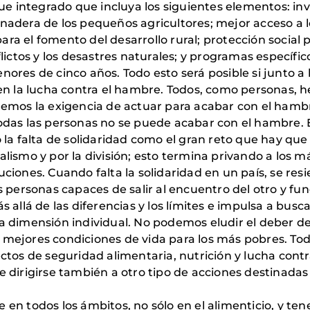
 integrado que incluya los siguientes elementos: inv
adera de los pequeños agricultores; mejor acceso a los 
ra el fomento del desarrollo rural; protección social p
flictos y los desastres naturales; y programas específic
nores de cinco años. Todo esto será posible si junto a
n la lucha contra el hambre. Todos, como personas, 
mos la exigencia de actuar para acabar con el hamb
todas las personas no se puede acabar con el hambre. 
ó la falta de solidaridad como el gran reto que hay qu
alismo y por la división; esto termina privando a los m
uciones. Cuando falta la solidaridad en un país, se res
as personas capaces de salir al encuentro del otro y f
llá de las diferencias y los límites e impulsa a busca
na dimensión individual. No podemos eludir el deber 
 mejores condiciones de vida para los más pobres. Tod
os de seguridad alimentaria, nutrición y lucha contr
irigirse también a otro tipo de acciones destinadas
 todos los ámbitos, no sólo en el alimenticio, y ten