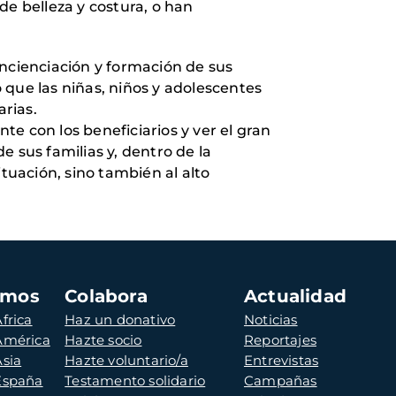
de belleza y costura, o han
concienciación y formación de sus
 que las niñas, niños y adolescentes
rias.
e con los beneficiarios y ver el gran
 sus familias y, dentro de la
tuación, sino también al alto
amos
Colabora
Actualidad
frica
Haz un donativo
Noticias
 América
Hazte socio
Reportajes
Asia
Hazte voluntario/a
Entrevistas
 España
Testamento solidario
Campañas