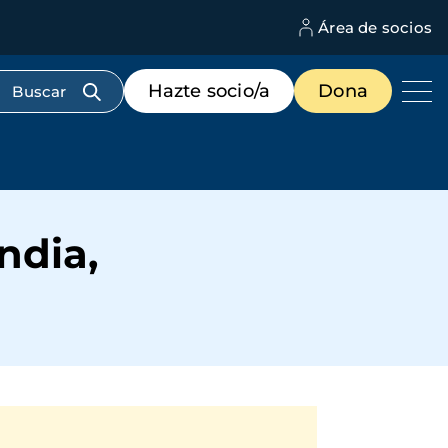
Área de socios
M
d
c
Menú
Hazte socio/a
Dona
d
de
us
destacados
cabecera
ndia,