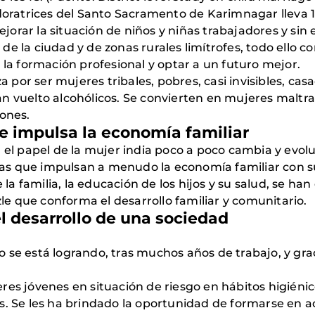
atrices del Santo Sacramento de Karimnagar lleva 12 
rar la situación de niños y niñas trabajadores y sin es
e la ciudad y de zonas rurales limítrofes, todo ello c
 la formación profesional y optar a un futuro mejor.
za por ser mujeres tribales, pobres, casi invisibles, c
n vuelto alcohólicos. Se convierten en mujeres maltrat
iones.
e impulsa la economía familiar
, el papel de la mujer india poco a poco cambia y evo
s que impulsan a menudo la economía familiar con su 
a familia, la educación de los hijos y su salud, se ha
zle que conforma el desarrollo familiar y comunitario.
el desarrollo de una sociedad
se está logrando, tras muchos años de trabajo, y grac
es jóvenes en situación de riesgo en hábitos higiénic
s. Se les ha brindado la oportunidad de formarse en a