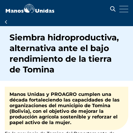
Pasar
al
contenido
principal
Ruta
de
Siembra hidroproductiva,
navegación
alternativa ante el bajo
rendimiento de la tierra
de Tomina
Manos Unidas y PROAGRO cumplen una
década fortaleciendo las capacidades de las
organizaciones del municipio de Tomina
(Bolivia), con el objetivo de mejorar la
producción agrícola sostenible y reforzar el
papel activo de la mujer.