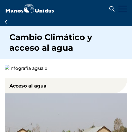
Pasar
al
contenido
principal
Ruta
de
Cambio Climático y
navegación
acceso al agua
Acceso al agua