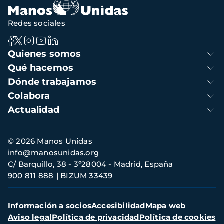
navegación
Redes sociales
Navegación
Quienes somos
principal
Qué hacemos
Dónde trabajamos
Colabora
Actualidad
Información
© 2026 Manos Unidas
de
info@manosunidas.org
contacto
C/ Barquillo, 38 - 3º28004 - Madrid, España
900 811 888
BIZUM 33439
Menú
Información a socios
Accesibilidad
Mapa web
secundario
Aviso legal
Política de privacidad
Política de cookies