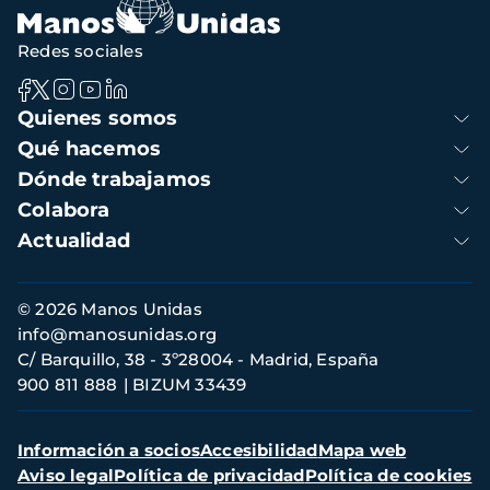
navegación
Redes sociales
Navegación
Quienes somos
principal
Qué hacemos
Dónde trabajamos
Colabora
Actualidad
Información
© 2026 Manos Unidas
de
info@manosunidas.org
contacto
C/ Barquillo, 38 - 3º28004 - Madrid, España
900 811 888
BIZUM 33439
Menú
Información a socios
Accesibilidad
Mapa web
secundario
Aviso legal
Política de privacidad
Política de cookies