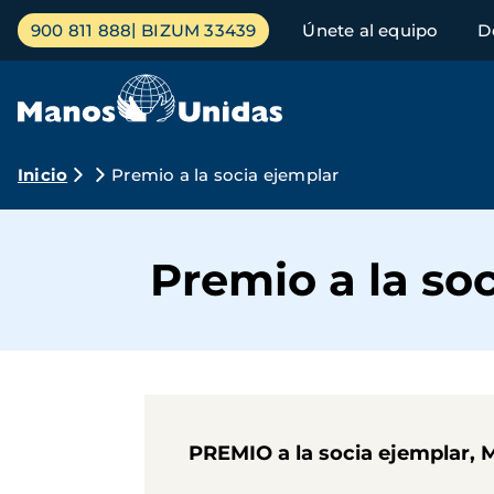
Pasar
Menú
900 811 888
BIZUM 33439
Únete al equipo
D
al
principal
contenido
principal
Ruta
Inicio
Premio a la socia ejemplar
de
navegación
Premio a la so
PREMIO a la socia ejemplar, 