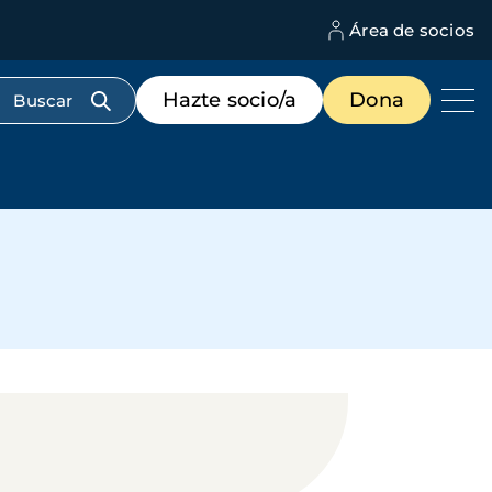
Área de socios
M
d
c
Menú
Hazte socio/a
Dona
d
de
us
destacados
cabecera