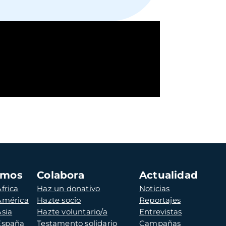
amos
Colabora
Actualidad
frica
Haz un donativo
Noticias
 América
Hazte socio
Reportajes
Asia
Hazte voluntario/a
Entrevistas
 España
Testamento solidario
Campañas