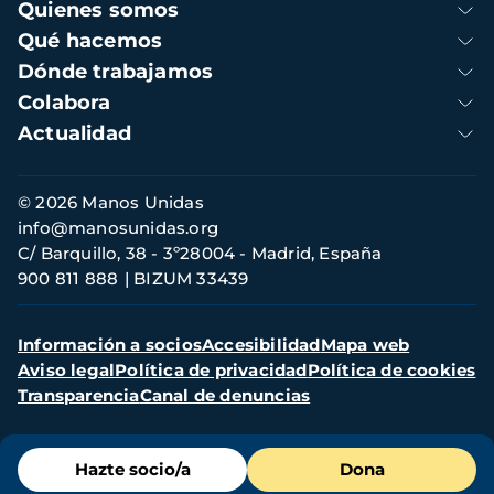
Navegación
Quienes somos
principal
Qué hacemos
Dónde trabajamos
Colabora
Actualidad
Información
© 2026 Manos Unidas
de
info@manosunidas.org
contacto
C/ Barquillo, 38 - 3º28004 - Madrid, España
900 811 888
BIZUM 33439
Menú
Información a socios
Accesibilidad
Mapa web
secundario
Aviso legal
Política de privacidad
Política de cookies
Transparencia
Canal de denuncias
Menú
Hazte socio/a
Dona
de