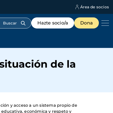
Área de socios
M
d
c
Menú
Hazte socio/a
Dona
d
de
us
destacados
cabecera
situación de la
ción y acceso a un sistema propio de
a educativa, económica y respeto y