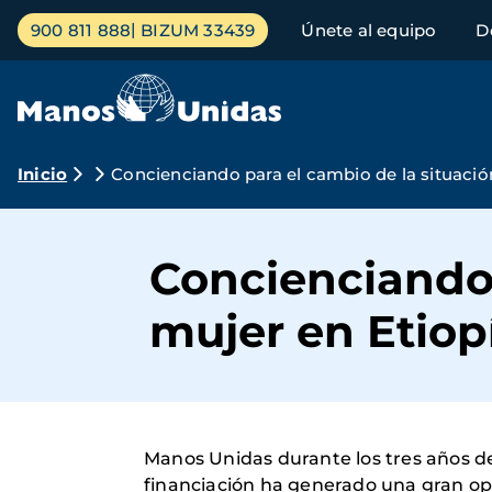
Pasar
Menú
900 811 888
BIZUM 33439
Únete al equipo
D
al
principal
contenido
principal
Ruta
Inicio
Concienciando para el cambio de la situación
de
navegación
Concienciando 
mujer en Etiop
Manos Unidas durante los tres años d
financiación ha generado una gran opo