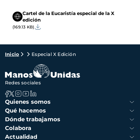
Cartel de la Eucaristía especial de la X
edición
(169.13 KB)
Ruta
Inicio
Especial X Edición
de
navegación
Redes sociales
Navegación
Quienes somos
principal
Qué hacemos
Dónde trabajamos
Colabora
Actualidad