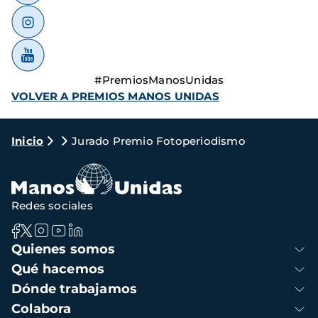
#PremiosManosUnidas
VOLVER A PREMIOS MANOS UNIDAS
Ruta
Inicio
Jurado Premio Fotoperiodismo
de
navegación
Redes sociales
Navegación
Quienes somos
principal
Qué hacemos
Dónde trabajamos
Colabora