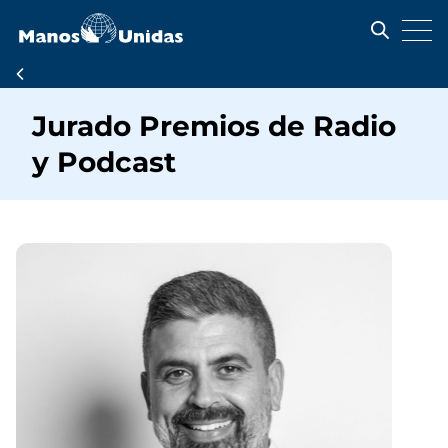
Pasar
al
contenido
principal
Ruta
de
Jurado Premios de Radio
navegación
y Podcast