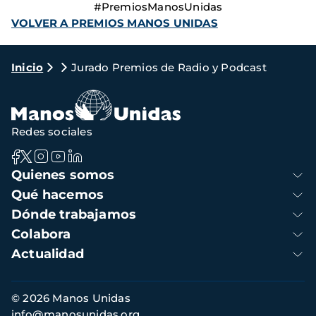
#PremiosManosUnidas
VOLVER A PREMIOS MANOS UNIDAS
Ruta
Inicio
Jurado Premios de Radio y Podcast
de
navegación
Redes sociales
Navegación
Quienes somos
principal
Qué hacemos
Dónde trabajamos
Colabora
Actualidad
Información
© 2026 Manos Unidas
de
info@manosunidas.org