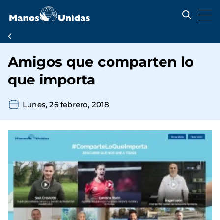
Pasar
al
contenido
principal
Ruta
de
Amigos que comparten lo
navegación
que importa
Lunes, 26 febrero, 2018