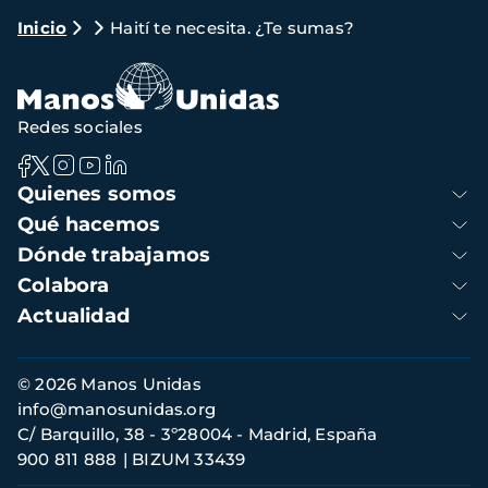
Ruta
Inicio
Haití te necesita. ¿Te sumas?
de
navegación
Redes sociales
Navegación
Quienes somos
principal
Qué hacemos
Dónde trabajamos
Colabora
Actualidad
Información
© 2026 Manos Unidas
de
info@manosunidas.org
contacto
C/ Barquillo, 38 - 3º28004 - Madrid, España
900 811 888
BIZUM 33439