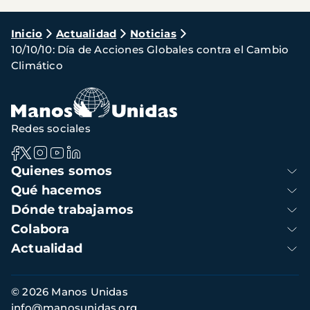
Ruta
Inicio
Actualidad
Noticias
10/10/10: Día de Acciones Globales contra el Cambio
de
Climático
navegación
Redes sociales
Navegación
Quienes somos
principal
Qué hacemos
Dónde trabajamos
Colabora
Actualidad
Información
© 2026 Manos Unidas
de
info@manosunidas.org