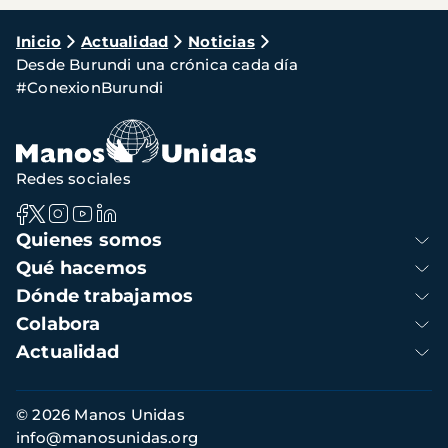
Ruta
Inicio
Actualidad
Noticias
Desde Burundi una crónica cada día
de
#ConexionBurundi
navegación
Redes sociales
Navegación
Quienes somos
principal
Qué hacemos
Dónde trabajamos
Colabora
Actualidad
Información
© 2026 Manos Unidas
de
info@manosunidas.org