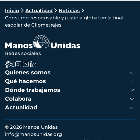
Ruta
Inicio
Actualidad
Noticias
Consumo responsable y justicia global en la final
de
escolar de Clipmetrajes
navegación
Redes sociales
Navegación
Quienes somos
principal
Qué hacemos
Dónde trabajamos
Colabora
Actualidad
Información
© 2026 Manos Unidas
de
info@manosunidas.org
contacto