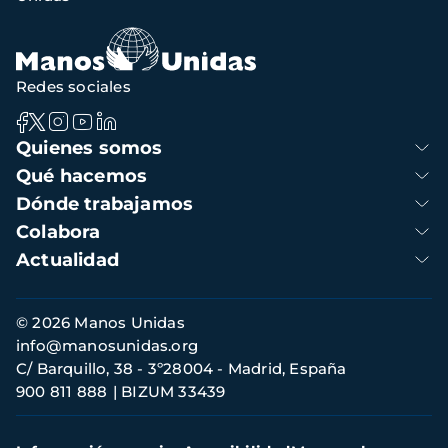
navegación
Redes sociales
Navegación
Quienes somos
principal
Qué hacemos
Dónde trabajamos
Colabora
Actualidad
Información
© 2026 Manos Unidas
de
info@manosunidas.org
contacto
C/ Barquillo, 38 - 3º28004 - Madrid, España
900 811 888
BIZUM 33439