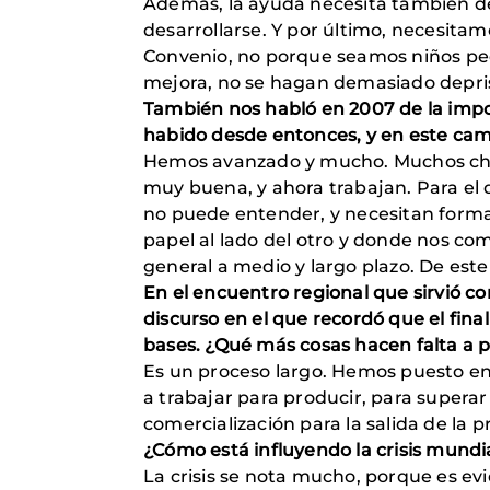
Además, la ayuda necesita también de
desarrollarse. Y por último, necesit
Convenio, no porque seamos niños pequ
mejora, no se hagan demasiado depris
También nos habló en 2007 de la impo
habido desde entonces, y en este ca
Hemos avanzado y mucho. Muchos chicos
muy buena, y ahora trabajan. Para el
no puede entender, y necesitan forma
papel al lado del otro y donde nos co
general a medio y largo plazo. De est
En el encuentro regional que sirvió 
discurso en el que recordó que el final
bases. ¿Qué más cosas hacen falta a p
Es un proceso largo. Hemos puesto en 
a trabajar para producir, para superar
comercialización para la salida de la 
¿Cómo está influyendo la crisis mundi
La crisis se nota mucho, porque es ev