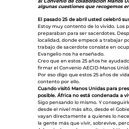
al Convenio de colaboración Manos Uni
algunas cuestiones que recogemos en 
El pasado 25 de abril usted celebró s
Estoy muy contento de lo vivido. Los
preparaban para ser sacerdotes. Des
localidad, donde empecé a trabajar por
trabajo de sacerdote consiste en ocup
Evangelio nos ha enseñado.
Creo que en estos 25 años he ayudado
firmar el Convenio AECID-Manos Unida
Por eso digo que estos 25 años de vi
contento por ello.
Cuando visitó Manos Unidas para prese
posible. África no está condenada a 
Sigo pensando lo mismo. Y conseguirl
desde el nivel más alto, desde el Gobi
vayan directamente a quienes lo neces
la gente más que vivir, sobrevive, per