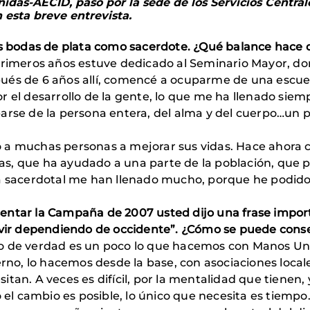
das-AECID, pasó por la sede de los Servicios Central
esta breve entrevista.
us bodas de plata como sacerdote. ¿Qué balance hace 
 primeros años estuve dedicado al Seminario Mayor, do
pués de 6 años allí, comencé a ocuparme de una escu
 el desarrollo de la gente, lo que me ha llenado siem
arse de la persona entera, del alma y del cuerpo…un p
 a muchas personas a mejorar sus vidas. Hace ahora c
s, que ha ayudado a una parte de la población, que 
da sacerdotal me han llenado mucho, porque he podido
ntar la Campaña de 2007 usted dijo una frase importan
vivir dependiendo de occidente”. ¿Cómo se puede cons
o de verdad es un poco lo que hacemos con Manos Unid
erno, lo hacemos desde la base, con asociaciones locale
itan. A veces es difícil, por la mentalidad que tienen
o el cambio es posible, lo único que necesita es tiempo