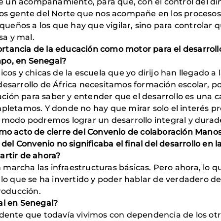
 un acompañamiento, para que, con el control del din
amos gente del Norte que nos acompañe en los proceso
eños a los que hay que vigilar, sino para controlar q
a y mal.
rtancia de la educación como motor para el desarroll
mpo, en Senegal?
 y chicas de la escuela que yo dirijo han llegado a 
 desarrollo de África necesitamos formación escolar, 
ción para saber y entender que el desarrollo es una
mpletamos. Y donde no hay que mirar solo el interés pr
e modo podremos lograr un desarrollo integral y durad
como acto de cierre del Convenio de colaboración Man
 del Convenio no significaba el final del desarrollo en 
artir de ahora?
marcha las infraestructuras básicas. Pero ahora, lo q
 lo que se ha invertido y poder hablar de verdadero de
producción.
al en Senegal?
idente que todavía vivimos con dependencia de los ot