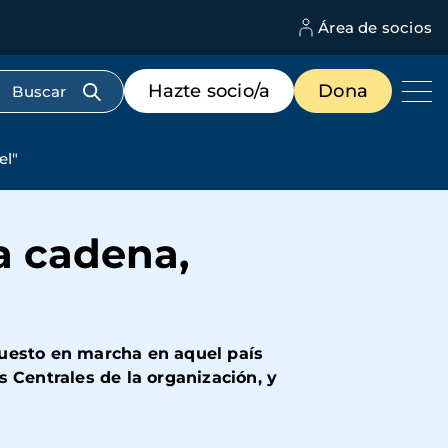
Área de socios
M
d
c
Menú
Hazte socio/a
Dona
d
de
us
destacados
cabecera
el"
na cadena,
puesto en marcha en aquel país
 Centrales de la organización, y