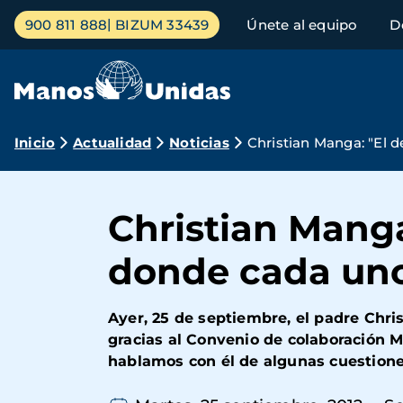
Pasar
Menú
900 811 888
BIZUM 33439
Únete al equipo
D
al
principal
contenido
principal
Ruta
Inicio
Actualidad
Noticias
Christian Manga: "El 
de
navegación
Christian Manga
donde cada uno
Ayer, 25 de septiembre, el padre Chr
gracias al Convenio de colaboración M
hablamos con él de algunas cuestione