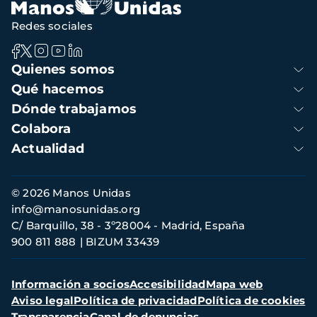
Redes sociales
Navegación
Quienes somos
principal
Qué hacemos
Dónde trabajamos
Colabora
Actualidad
Información
© 2026 Manos Unidas
de
info@manosunidas.org
contacto
C/ Barquillo, 38 - 3º28004 - Madrid, España
900 811 888
BIZUM 33439
Menú
Información a socios
Accesibilidad
Mapa web
secundario
Aviso legal
Política de privacidad
Política de cookies
Transparencia
Canal de denuncias