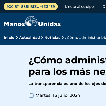
Pasar
Menú
900 811 888
BIZUM 33439
Únete al equipo
D
al
principal
contenido
principal
Ruta
Inicio
Actualidad
Noticias
¿Cómo administrar bi
de
navegación
¿Cómo administ
para los más n
La transparencia es uno de los ejes d
Martes, 16 julio, 2024