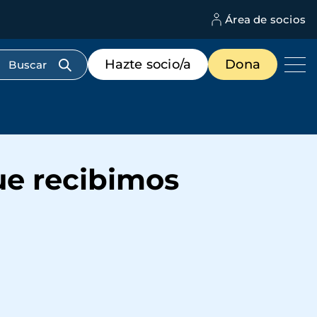
Área de socios
M
d
c
Menú
Hazte socio/a
Dona
d
de
us
destacados
cabecera
ue recibimos