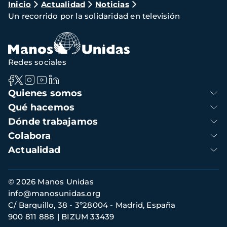
Ruta
Inicio
Actualidad
Noticias
Un recorrido por la solidaridad en televisión
de
navegación
Redes sociales
Navegación
Quienes somos
principal
Qué hacemos
Dónde trabajamos
Colabora
Actualidad
Información
© 2026 Manos Unidas
de
info@manosunidas.org
contacto
C/ Barquillo, 38 - 3º28004 - Madrid, España
900 811 888
BIZUM 33439