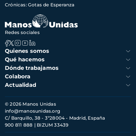
Crónicas: Gotas de Esperanza
de
navegación
Redes sociales
Navegación
Quienes somos
principal
Qué hacemos
Dónde trabajamos
Colabora
Actualidad
Información
© 2026 Manos Unidas
de
info@manosunidas.org
contacto
C/ Barquillo, 38 - 3º28004 - Madrid, España
900 811 888
BIZUM 33439