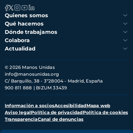
Navegación
Quienes somos
principal
Qué hacemos
Dónde trabajamos
Colabora
Actualidad
Información
© 2026 Manos Unidas
de
info@manosunidas.org
contacto
C/ Barquillo, 38 - 3º28004 - Madrid, España
900 811 888
BIZUM 33439
Menú
Información a socios
Accesibilidad
Mapa web
secundario
Aviso legal
Política de privacidad
Política de cookies
Transparencia
Canal de denuncias