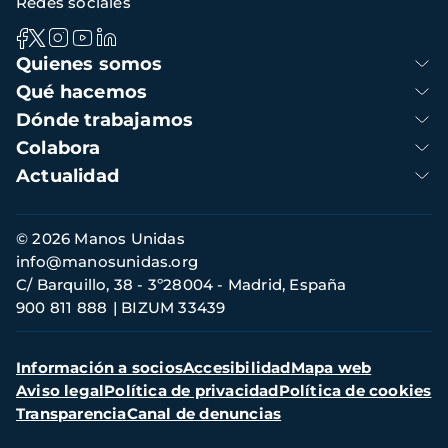
Redes sociales
Navegación
Quienes somos
principal
Qué hacemos
Dónde trabajamos
Colabora
Actualidad
Información
© 2026 Manos Unidas
de
info@manosunidas.org
contacto
C/ Barquillo, 38 - 3º28004 - Madrid, España
900 811 888
BIZUM 33439
Menú
Información a socios
Accesibilidad
Mapa web
secundario
Aviso legal
Política de privacidad
Política de cookies
Transparencia
Canal de denuncias