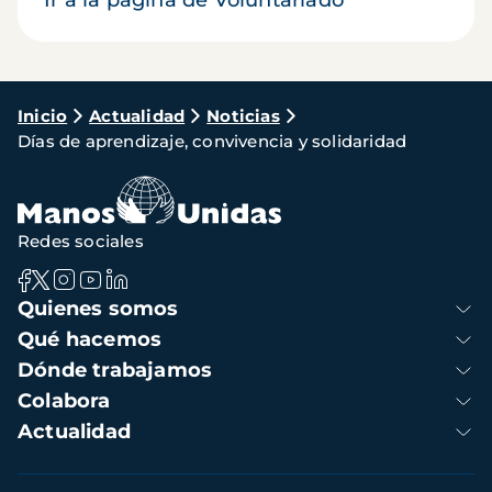
Ir a la página de Voluntariado
Ruta
Inicio
Actualidad
Noticias
Días de aprendizaje, convivencia y solidaridad
de
navegación
Redes sociales
Navegación
Quienes somos
principal
Qué hacemos
Dónde trabajamos
Colabora
Actualidad